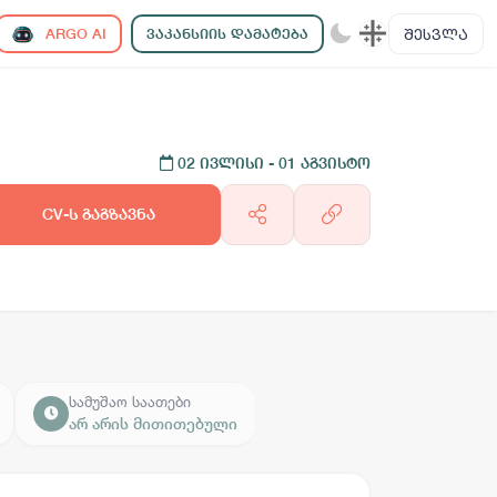
ᲨᲔᲡᲕᲚᲐ
ARGO AI
ᲕᲐᲙᲐᲜᲡᲘᲘᲡ ᲓᲐᲛᲐᲢᲔᲑᲐ
02 ივლისი
- 01 აგვისტო
CV-ს გაგზავნა
სამუშაო საათები
არ არის მითითებული