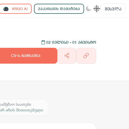
ᲨᲔᲡᲕᲚᲐ
ARGO AI
ᲕᲐᲙᲐᲜᲡᲘᲘᲡ ᲓᲐᲛᲐᲢᲔᲑᲐ
02 ივლისი
- 01 აგვისტო
CV-ს გაგზავნა
სამუშაო საათები
არ არის მითითებული