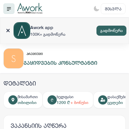
ᲨᲔᲡᲕᲚᲐ
Awork app
გადმოწერა
100K+ გადმოწერა
ᲞᲠᲔᲛᲘᲣᲛᲘ
გაყიდვების კონსულტანტი
დეტალები
მისამართი
ხელფასი
დასაქმების
₾
თბილისი
1200 ₾
+ ბონუსი
ცვლები
ვაკანსიის აღწერა