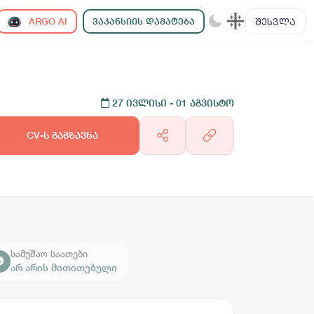
ᲨᲔᲡᲕᲚᲐ
ARGO AI
ᲕᲐᲙᲐᲜᲡᲘᲘᲡ ᲓᲐᲛᲐᲢᲔᲑᲐ
27 ივლისი
- 01 აგვისტო
CV-ს გაგზავნა
სამუშაო საათები
არ არის მითითებული