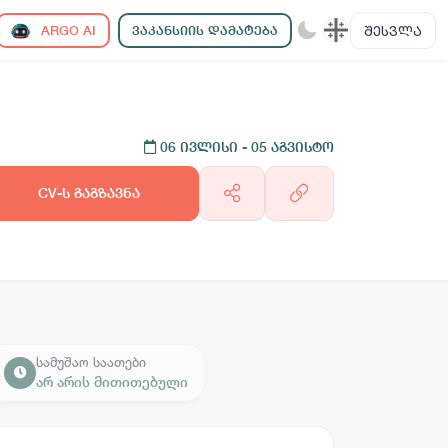
ᲨᲔᲡᲕᲚᲐ
ARGO AI
ᲕᲐᲙᲐᲜᲡᲘᲘᲡ ᲓᲐᲛᲐᲢᲔᲑᲐ
06 ივლისი
- 05 აგვისტო
CV-ს გაგზავნა
სამუშაო საათები
არ არის მითითებული