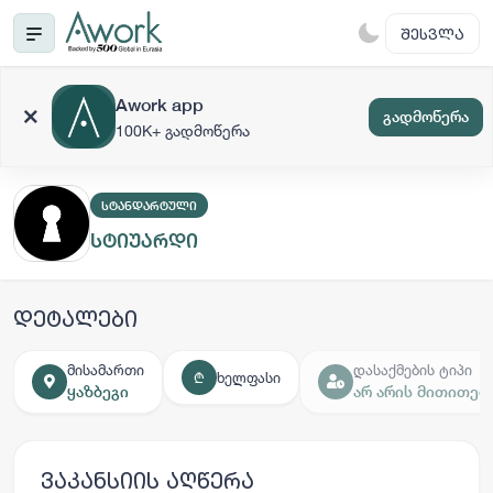
ᲨᲔᲡᲕᲚᲐ
Awork app
გადმოწერა
100K+ გადმოწერა
ᲡᲢᲐᲜᲓᲐᲠᲢᲣᲚᲘ
სტიუარდი
დეტალები
მისამართი
დასაქმების ტიპი
ხელფასი
₾
ყაზბეგი
არ არის მითითებ
ვაკანსიის აღწერა