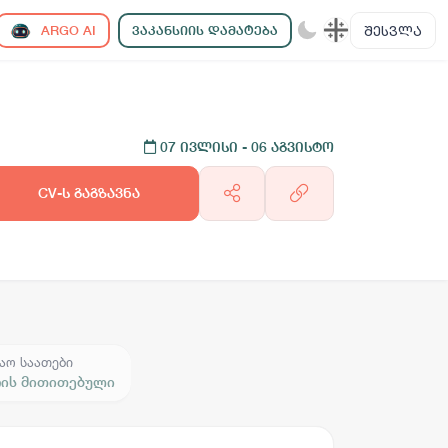
ᲨᲔᲡᲕᲚᲐ
ARGO AI
ᲕᲐᲙᲐᲜᲡᲘᲘᲡ ᲓᲐᲛᲐᲢᲔᲑᲐ
07 ივლისი
- 06 აგვისტო
CV-ს გაგზავნა
აო საათები
რის მითითებული