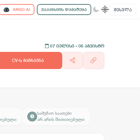
ᲨᲔᲡᲕᲚᲐ
ARGO AI
ᲕᲐᲙᲐᲜᲡᲘᲘᲡ ᲓᲐᲛᲐᲢᲔᲑᲐ
07 ივლისი
- 06 აგვისტო
CV-ს გაგზავნა
სამუშაო საათები
ითებული
არ არის მითითებული