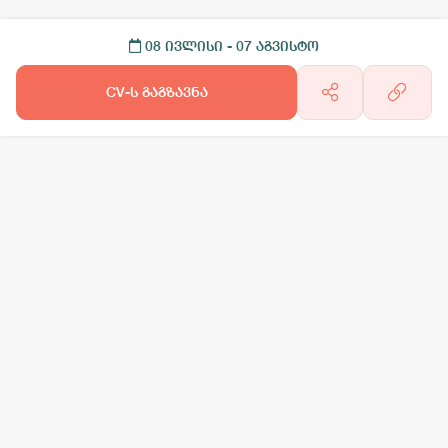
08 ივლისი
- 07 აგვისტო
CV-ს გაგზავნა
არგო AI
სამსახურის ძებნა
ვაკანსიის გამოქვეყნება
CV-ის გაუ