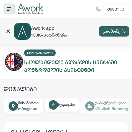
ᲨᲔᲡᲕᲚᲐ
Awork app
გადმოწერა
100K+ გადმოწერა
ᲡᲢᲐᲜᲓᲐᲠᲢᲣᲚᲘ
სკოლამდელი აღზრდის ცენტრში
აღმზრდელის ასისტენტი
დეტალები
მისამართი
დასაქმების ტიპი
ხელფასი
₾
თბილისი
არ არის მითითებ