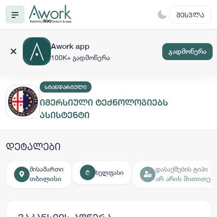
ᲨᲔᲡᲕᲚᲐ
Awork app
გადმოწერა
100K+ გადმოწერა
ᲡᲢᲐᲜᲓᲐᲠᲢᲣᲚᲘ
იმერსიული ტექნოლოგიებს
ასისტენტი
დეტალები
მისამართი
დასაქმების ტიპი
ხელფასი
₾
თბილისი
არ არის მითითებ