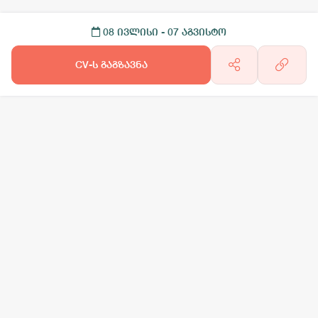
08 ივლისი
- 07 აგვისტო
CV-ს გაგზავნა
არგო AI
სამსახურის ძებნა
ვაკანსიის გამოქვეყნება
CV-ის გაუ