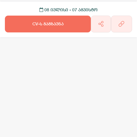
08 ივლისი
- 07 აგვისტო
CV-ს გაგზავნა
არგო AI
სამსახურის ძებნა
ვაკანსიის გამოქვეყნება
CV-ის გაუ