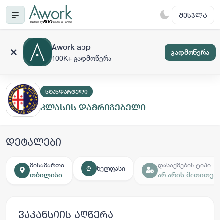
ᲨᲔᲡᲕᲚᲐ
Awork app
გადმოწერა
100K+ გადმოწერა
ᲡᲢᲐᲜᲓᲐᲠᲢᲣᲚᲘ
კლასის დამრიგებელი
დეტალები
მისამართი
დასაქმების ტიპი
ხელფასი
₾
თბილისი
არ არის მითითებ
ვაკანსიის აღწერა