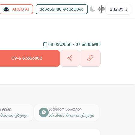
ᲨᲔᲡᲕᲚᲐ
ARGO AI
ᲕᲐᲙᲐᲜᲡᲘᲘᲡ ᲓᲐᲛᲐᲢᲔᲑᲐ
08 ივლისი
- 07 აგვისტო
CV-ს გაგზავნა
ს ტიპი
სამუშაო საათები
ს მითითებული
არ არის მითითებული