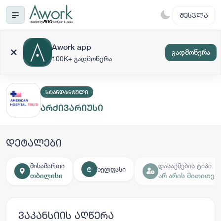
ᲨᲔᲡᲕᲚᲐ
Awork app
გადმოწერა
100K+ გადმოწერა
ᲡᲢᲐᲜᲓᲐᲠᲢᲣᲚᲘ
არქივარიუსი
დეტალები
მისამართი
დასაქმების ტიპი
ხელფასი
₾
თბილისი
არ არის მითითებ
ვაკანსიის აღწერა