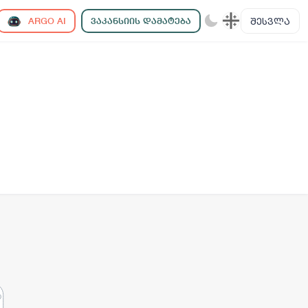
ᲨᲔᲡᲕᲚᲐ
ARGO AI
ᲕᲐᲙᲐᲜᲡᲘᲘᲡ ᲓᲐᲛᲐᲢᲔᲑᲐ