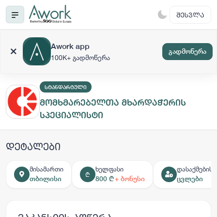
ᲨᲔᲡᲕᲚᲐ
Awork app
გადმოწერა
100K+ გადმოწერა
ᲡᲢᲐᲜᲓᲐᲠᲢᲣᲚᲘ
მომხმარებელთა მხარდაჭერის
სპეციალისტი
დეტალები
მისამართი
ხელფასი
დასაქმების 
₾
თბილისი
800 ₾
+ ბონუსი
ცვლები