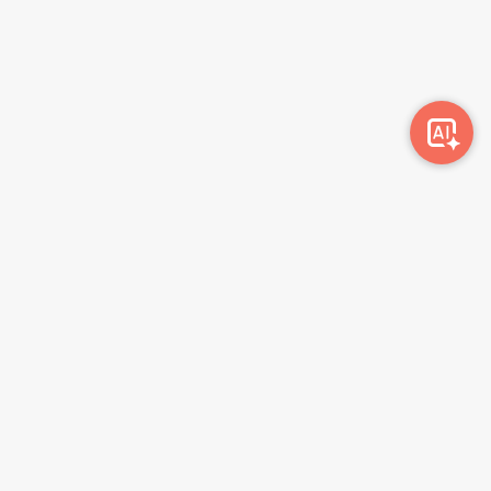
Awork-ი სამუშაოს მაძიებლებსა და კომპანიებს
ერთმანეთთან აკავშირებს. კომპანიებს აქვთ შესაძლებლობა
ბიზნეს პროფილის მეშვეობით ციფრულად მართონ HR
პროცესები, ხოლო მომხმარებლებს შეუძლიათ მარტივად