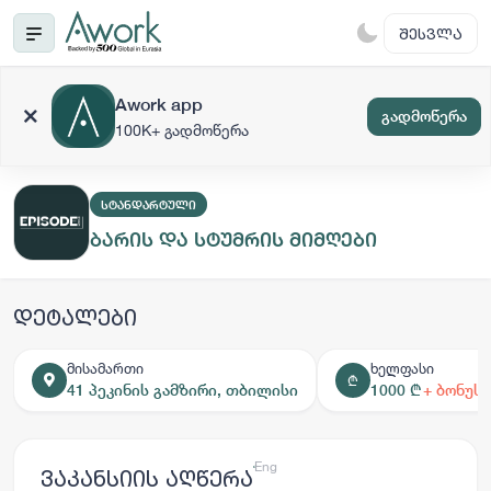
ᲨᲔᲡᲕᲚᲐ
Awork app
გადმოწერა
100K+ გადმოწერა
ᲡᲢᲐᲜᲓᲐᲠᲢᲣᲚᲘ
ბარის და სტუმრის მიმღები
დეტალები
მისამართი
ხელფასი
₾
41 პეკინის გამზირი, თბილისი
1000 ₾
+ ბონუსი
ქარ
Eng
ვაკანსიის აღწერა