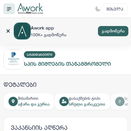
ᲨᲔᲡᲕᲚᲐ
Awork app
გადმოწერა
100K+ გადმოწერა
ᲡᲢᲐᲜᲓᲐᲠᲢᲣᲚᲘ
სპის მიმღების თანამშრომელი
დეტალები
მისამართი
დასაქმების ტიპი
ხე
₾
აჭარა და გურია
სრული განაკვეთი
არ
ვაკანსიის აღწერა