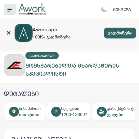
ᲨᲔᲡᲕᲚᲐ
Awork app
გადმოწერა
100K+ გადმოწერა
ᲡᲢᲐᲜᲓᲐᲠᲢᲣᲚᲘ
მომხმარებელთა მხარდაჭერის
სპეციალისტი
დეტალები
მისამართი
ხელფასი
დასაქმების ტიპ
₾
თბილისი
1200-1300 ₾
ცვლები