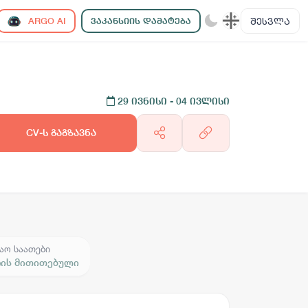
ᲨᲔᲡᲕᲚᲐ
ARGO AI
ᲕᲐᲙᲐᲜᲡᲘᲘᲡ ᲓᲐᲛᲐᲢᲔᲑᲐ
29 ივნისი
- 04 ივლისი
CV-ს გაგზავნა
აო საათები
რის მითითებული