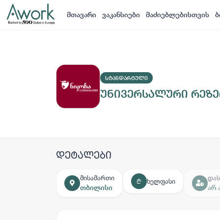
მთავარი
ვაკანსიები
მაძიებლებისთვის
ბ
ᲡᲢᲐᲜᲓᲐᲠᲢᲣᲚᲘ
უნივერსალური რეზე
დეტალები
მისამართი
დას
ხელფასი
₾
თბილისი
არ