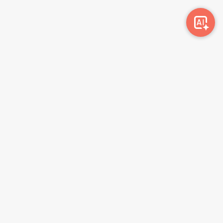
Awork-ი სამუშაოს მაძიებლებსა და კომპანიებს
ერთმანეთთან აკავშირებს. კომპანიებს აქვთ შესაძლებლობა
ბიზნეს პროფილის მეშვეობით ციფრულად მართონ HR
პროცესები, ხოლო მომხმარებლებს შეუძლიათ მარტივად
მოძებნონ ვაკანსიები და პლატფორმიდან გაუსვლელად
გააგზავნონ აპლიკაციები.