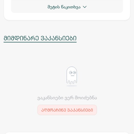
იურიდიული მომსახურება, ადამიანური
მეტის წაკითხვა
რესურსების მართვა, პროგრამული უზრუნველყოფა
და IT მხარდაჭერა. კომპანიის მთავარ აქტივს
წარმოადგენს პროფესიონალებით
დაკომპლექტებული გუნდი, რომელიც მუდმივად
მზადაა ინოვაციებისა და განვითარებისათვის.
მიმდინარე ვაკანსიები
ჩვენთვის მნიშვნელოვანია მოტივირებული, და
განვითარებაზე ორიენტირებული
თანამშრომლები, რომლებსაც ჩვენს გუნდში
მოხვედრით ექნებათ შანსი ჩამოყალიბდნენ
პროფესიონალებად.
ვაკანსიები ვერ მოიძებნა
აღმოაჩინე ვაკანსიები