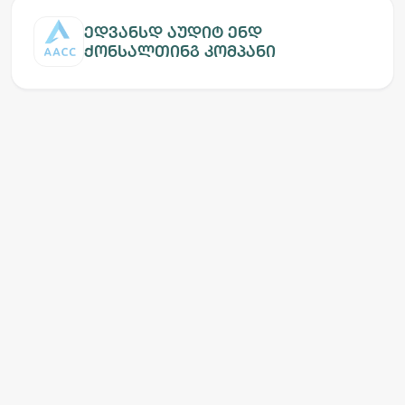
ედვანსდ აუდიტ ენდ
ქონსალთინგ კომპანი
არგო AI