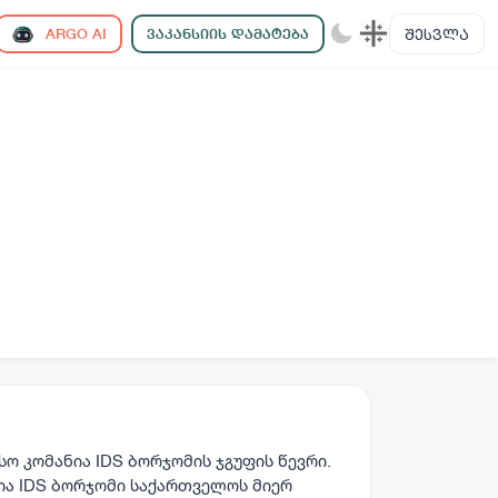
ᲨᲔᲡᲕᲚᲐ
ARGO AI
ᲕᲐᲙᲐᲜᲡᲘᲘᲡ ᲓᲐᲛᲐᲢᲔᲑᲐ
ო კომანია IDS ბორჯომის ჯგუფის წევრი.
ია IDS ბორჯომი საქართველოს მიერ