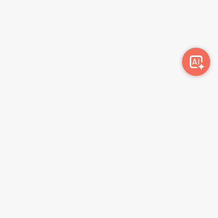
Awork-ი სამუშაოს მაძიებლებსა და კომპანიებს
ერთმანეთთან აკავშირებს. კომპანიებს აქვთ შესაძლებლობა
ბიზნეს პროფილის მეშვეობით ციფრულად მართონ HR
პროცესები, ხოლო მომხმარებლებს შეუძლიათ მარტივად