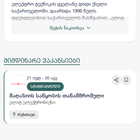
ელექტრო ტექნიკის ყველაზე დიდი ქსელი
საქართველოში, დაარსდა 1996 წელს.
დღესდღეობით საქართველოს მასშტაბით ,,ელიტ
ელექტრონიქსის” 18 მაღაზიას მოიცავს. სს ”ელიტ
მეტის წაკითხვა
ელექტრონიქსი” მომხმარებელს სთავაზოვს
საუკეთესო ფასებს, ფართო და მუდმივად
განახლებად ასორტიმენტს, მომსახურების მაღალ
დონესა და ინდივიდუალურ მიდგომას თითოეულ
მომხმარებელთან. კომპანია წარმოადგენს
მიმდინარე ვაკანსიები
მსოფლიოში უმსხვილესი ბრენდის ექსკლუზიურ
წარმომადგენლობას საქართველოში (Bosch,
21 ივლ - 20 აგვ
Siemens, Gorenje). სს ”ელიტ ელექტრონიქსი”-ს
ერთ-ერთი პრიორიტეტია საკადრო პოლიტიკა, რაც
ᲡᲢᲐᲜᲓᲐᲠᲢᲣᲚᲘ
გულისხმობს პერსპექტიული და
Მაღაზიის Საწყობის Თანამშრომელი
მაღალკვალიფიციური კანდიდატების შერჩევას და
ელიტ ელექტრონიქსი
შემდგომში მათ პროფესიულ ზრდას და
განვითარებას.
რუსთავი