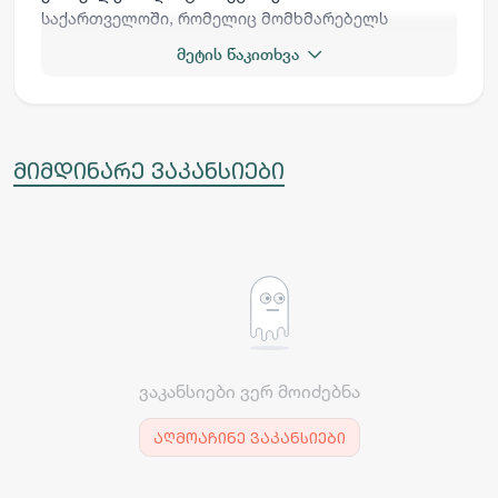
საქართველოში, რომელიც მომხმარებელს
სთავაზობს 100 – მდე დასახელების უმაღლესი
მეტის წაკითხვა
ხარისხის ხორცპროდუქტებს,
ნახევარფაბრიკატებს, ზღვის პროდუქტებსა და
ზეთს, რომლებიც იწარმოება საუკეთესო
ქარხნების მიერ მსოფლიოს სხვადასხვა
ქვეყნებში.
მიმდინარე ვაკანსიები
ვაკანსიები ვერ მოიძებნა
აღმოაჩინე ვაკანსიები