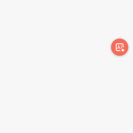
დაცვას, ჩვენი გუნდის წევრებისთვის, ასევე ქმნის
კომფორტულ და პროფესიულ გარემოს ჩვენი
პარტნიორებისათვის.
Awork-ი სამუშაოს მაძიებლებსა და კომპანიებს
ერთმანეთთან აკავშირებს. კომპანიებს აქვთ შესაძლებლობა