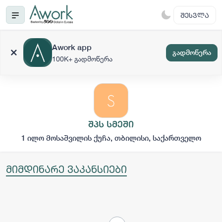
ᲨᲔᲡᲕᲚᲐ
Awork app
გადმოწერა
100K+ გადმოწერა
შპს სმეში
1 ილო მოსაშვილის ქუჩა, თბილისი, საქართველო
მიმდინარე ვაკანსიები