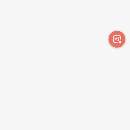
Awork-ი სამუშაოს მაძიებლებსა და კომპანიებს
ერთმანეთთან აკავშირებს. კომპანიებს აქვთ შესაძლებლობა
ბიზნეს პროფილის მეშვეობით ციფრულად მართონ HR
პროცესები, ხოლო მომხმარებლებს შეუძლიათ მარტივად