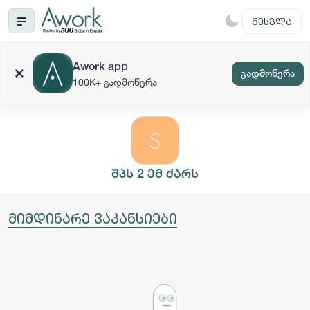
ᲨᲔᲡᲕᲚᲐ
Awork app
გადმოწერა
100K+ გადმოწერა
შპს 2 ემ ქარს
მიმდინარე ვაკანსიები