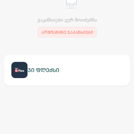
ვაკანსიები ვერ მოიძებნა
აღმოაჩინე ვაკანსიები
ჯი ფლექსი