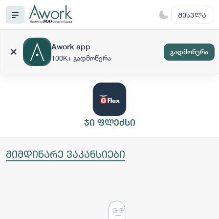
ᲨᲔᲡᲕᲚᲐ
Awork app
გადმოწერა
100K+ გადმოწერა
ჯი ფლექსი
მიმდინარე ვაკანსიები