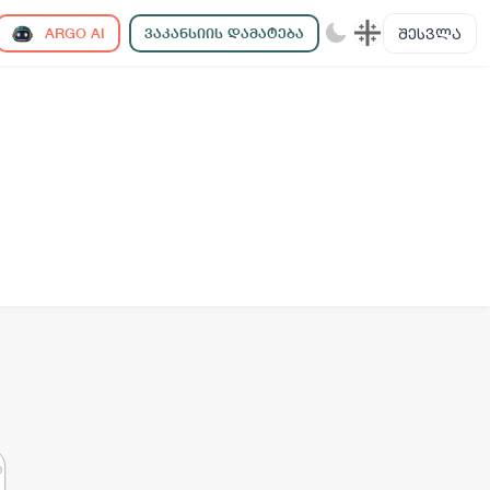
ᲨᲔᲡᲕᲚᲐ
ARGO AI
ᲕᲐᲙᲐᲜᲡᲘᲘᲡ ᲓᲐᲛᲐᲢᲔᲑᲐ