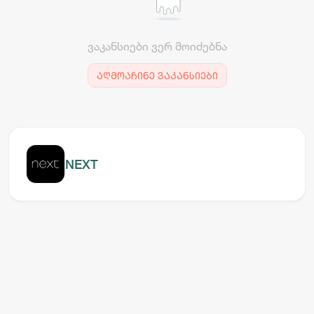
ვაკანსიები ვერ მოიძებნა
აღმოაჩინე ვაკანსიები
NEXT