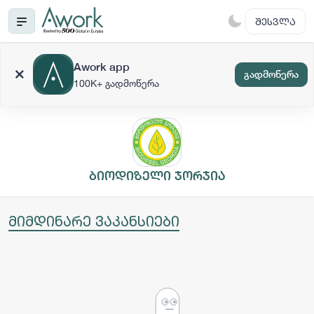
ᲨᲔᲡᲕᲚᲐ
Awork app
გადმოწერა
100K+ გადმოწერა
ბიოდიზელი ჯორჯია
მიმდინარე ვაკანსიები