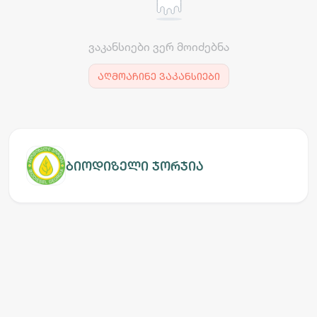
ვაკანსიები ვერ მოიძებნა
აღმოაჩინე ვაკანსიები
ბიოდიზელი ჯორჯია