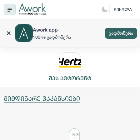
ᲨᲔᲡᲕᲚᲐ
Awork app
გადმოწერა
100K+ გადმოწერა
შპს ავტორენტ
მიმდინარე ვაკანსიები