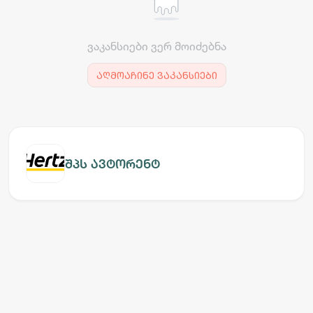
ვაკანსიები ვერ მოიძებნა
აღმოაჩინე ვაკანსიები
შპს ავტორენტ