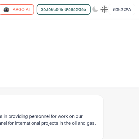
ᲨᲔᲡᲕᲚᲐ
ARGO AI
ᲕᲐᲙᲐᲜᲡᲘᲘᲡ ᲓᲐᲛᲐᲢᲔᲑᲐ
s in providing personnel for work on our
el for international projects in the oil and gas,