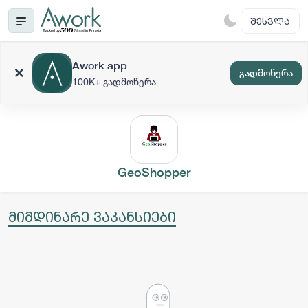
ᲨᲔᲡᲕᲚᲐ
Awork app
გადმოწერა
100K+ გადმოწერა
GeoShopper
მიმდინარე ვაკანსიები