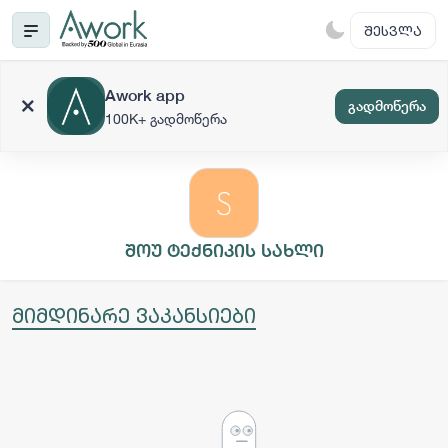
ᲨᲔᲡᲕᲚᲐ
Awork app
გადმოწერა
100K+ გადმოწერა
შოუ ტექნიკის სახლი
მიმდინარე ვაკანსიები