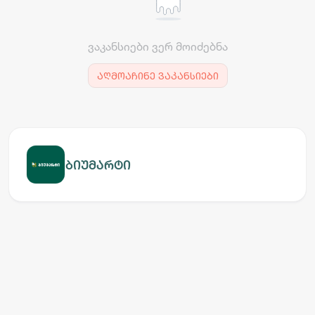
ვაკანსიები ვერ მოიძებნა
აღმოაჩინე ვაკანსიები
ბიუმარტი