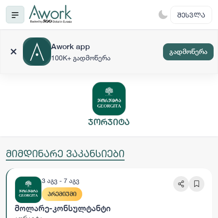
ᲨᲔᲡᲕᲚᲐ
Awork app
გადმოწერა
100K+ გადმოწერა
ჯორჯიტა
მიმდინარე ვაკანსიები
3 აგვ - 7 აგვ
ᲞᲠᲔᲛᲘᲣᲛᲘ
Მოლარე-Კონსულტანტი