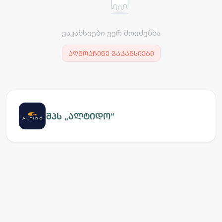
ვაკანსიები ვერ მოიძებნა
აღმოაჩინე ვაკანსიები
შპს „ალტიდო“