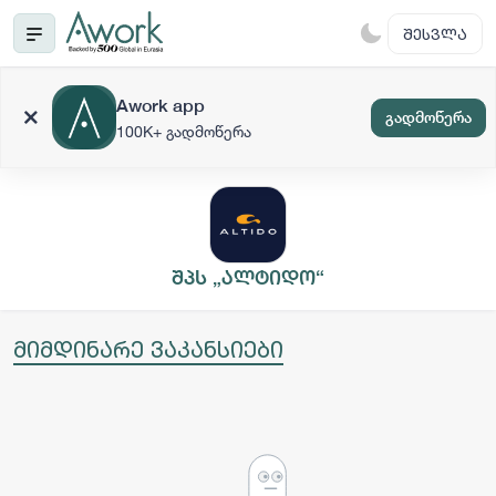
ᲨᲔᲡᲕᲚᲐ
Awork app
გადმოწერა
100K+ გადმოწერა
შპს „ალტიდო“
მიმდინარე ვაკანსიები