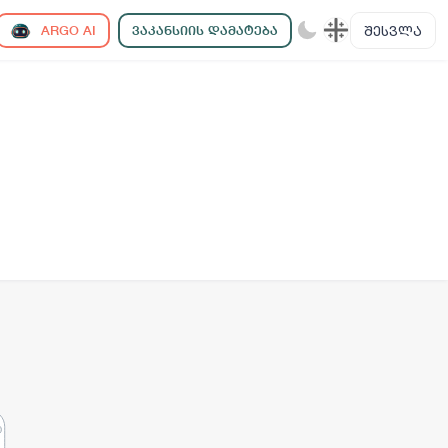
ᲨᲔᲡᲕᲚᲐ
ARGO AI
ᲕᲐᲙᲐᲜᲡᲘᲘᲡ ᲓᲐᲛᲐᲢᲔᲑᲐ