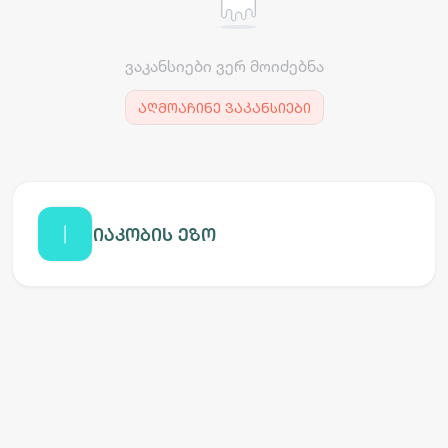
ვაკანსიები ვერ მოიძებნა
აღმოაჩინე ვაკანსიები
იაკობის ეზო