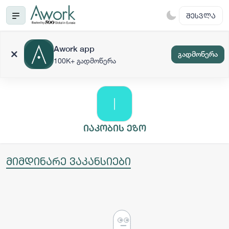
ᲨᲔᲡᲕᲚᲐ
Awork app
გადმოწერა
100K+ გადმოწერა
იაკობის ეზო
მიმდინარე ვაკანსიები