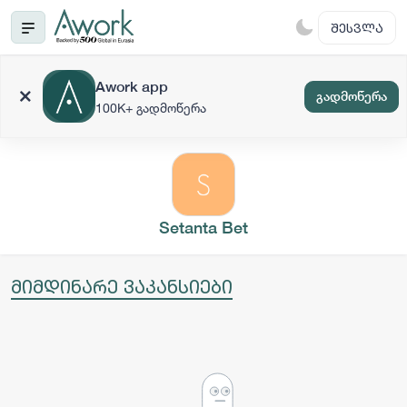
ᲨᲔᲡᲕᲚᲐ
Awork app
გადმოწერა
100K+ გადმოწერა
Setanta Bet
მიმდინარე ვაკანსიები