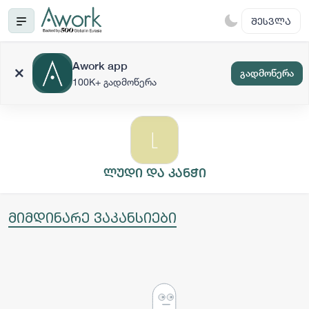
ᲨᲔᲡᲕᲚᲐ
Awork app
გადმოწერა
100K+ გადმოწერა
ლუდი და კანჭი
მიმდინარე ვაკანსიები