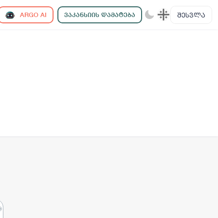
ᲨᲔᲡᲕᲚᲐ
ARGO AI
ᲕᲐᲙᲐᲜᲡᲘᲘᲡ ᲓᲐᲛᲐᲢᲔᲑᲐ