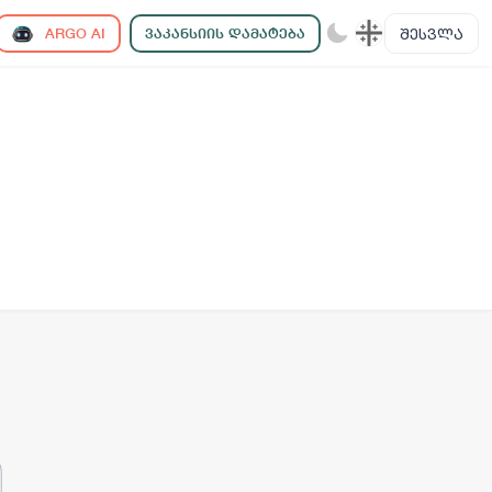
ᲨᲔᲡᲕᲚᲐ
ARGO AI
ᲕᲐᲙᲐᲜᲡᲘᲘᲡ ᲓᲐᲛᲐᲢᲔᲑᲐ