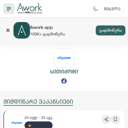
ᲨᲔᲡᲕᲚᲐ
Awork app
გადმოწერა
100K+ გადმოწერა
სითიქომი
მიმდინარე ვაკანსიები
24 ივლ - 23 აგვ
ᲞᲠᲔᲛᲘᲣᲛ +